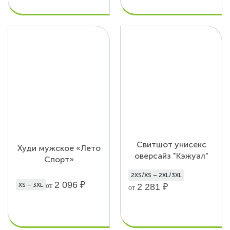
Свитшот унисекс
Худи мужское «Лето
оверсайз "Кэжуал"
Спорт»
2XS/XS – 2XL/3XL
2 096
₽
XS – 3XL
2 281
₽
от
от