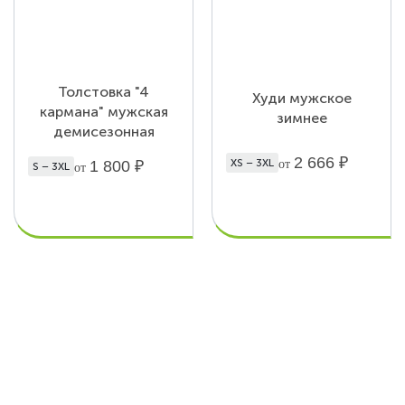
Толстовка "4
Худи мужское
кармана" мужская
зимнее
демисезонная
2 666
₽
XS – 3XL
1 800
₽
от
S – 3XL
от