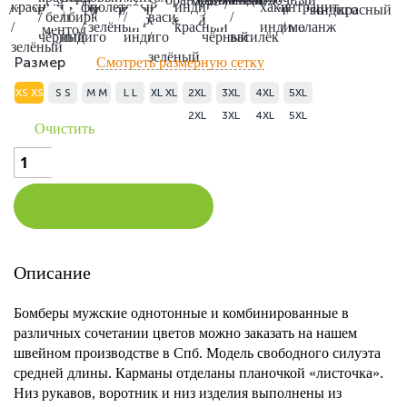
красный
фиолетовый
индиго /
хаки /
антрацит
/ чёрный
/
ментол
/ бирюза
/ индиго
индиго
/ индиго
красный
/ белый /
/ бирюза /
/
василёк
/
/
оранжевый
/
/ зелёный
красный
индиго
/ меланж
ментол
чёрный
индиго
индиго
/
чёрный
василёк
зелёный
зелёный
Размер
Смотреть размерную сетку
XS
XS
S
S
M
M
L
L
XL
XL
2XL
3XL
4XL
5XL
2XL
3XL
4XL
5XL
Очистить
Количество
товара
Бомбер
мужской
Описание
Бомберы мужские однотонные и комбинированные в
различных сочетании цветов можно заказать на нашем
В КОРЗИНУ
швейном производстве в Спб. Модель свободного силуэта
средней длины. Карманы отделаны планочкой «листочка».
Низ рукавов, воротник и низ изделия выполнены из