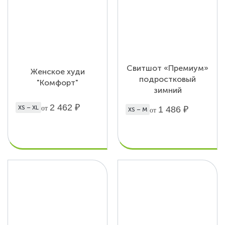
Свитшот «Премиум»
Женское худи
подростковый
"Комфорт"
зимний
2 462
₽
XS – XL
1 486
₽
от
XS – M
от