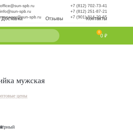
office@sun-spb.ru
+7 (812) 702-73-41
info@sun-spb.ru
+7 (812) 251-87-21
manager@sun-spb.ru
+7 (901) 314-20-65
Доставка
Отзывы
Контакты
0
0 ₽
ийка мужская
оптовые цены
иго
Чёрный