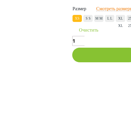
Размер
Смотреть размер
XS
S
S
M
M
L
L
XL
2
XS
XL
2
Очистить
Количество
товара
Толстовка
Олимпийка
мужская
В КОРЗИНУ