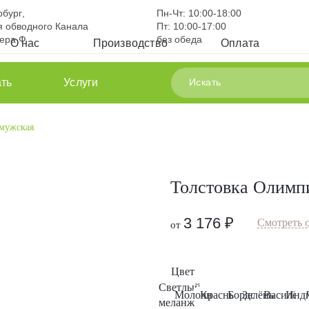
рбург
,
Пн-Чт:
10:00-18:00
 обводного Канала
Пт:
10:00-17:00
тера Ф
без обеда
О нас
Производство
Оплата
ть
Услуги
мужская
Толстовка Олимп
3 176
₽
Смотреть 
от
Цвет
Светлый
Молочный
Красный
Бордо
Зелёный
Василёк
Инд
меланж