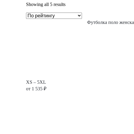
Showing all 5 results
Футболка поло женска
XS – 5XL
от
1 535
₽