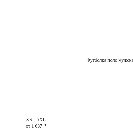
Футболка поло мужск
XS – 5XL
от
1 637
₽