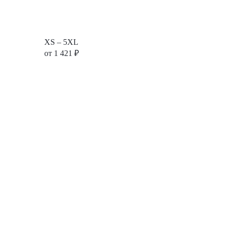
XS – 5XL
от
1 421
₽