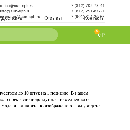
office@sun-spb.ru
+7 (812) 702-73-41
info@sun-spb.ru
+7 (812) 251-87-21
manager@sun-spb.ru
+7 (901) 314-20-65
Доставка
Отзывы
Контакты
0
0 ₽
ичеством до 10 штук на 1 позицию. В нашем
поло прекрасно подойдут для повседневного
 модели, кликните по изображению – вы увидите