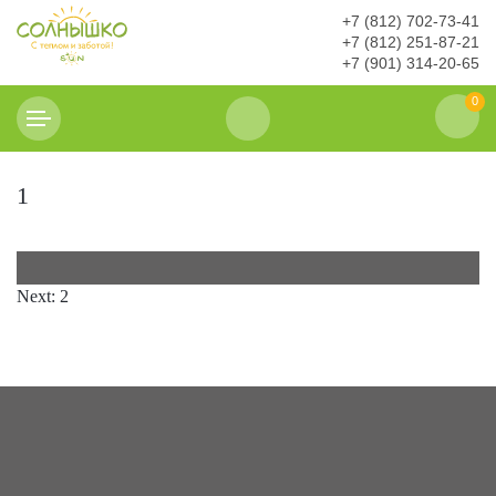
+7 (812) 702-73-41
+7 (812) 251-87-21
+7 (901) 314-20-65
0
1
Навигация
Next:
2
по
записям