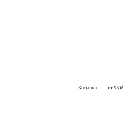
Косынка
от
98
₽