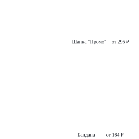
Шапка "Промо"
от
295
₽
Бандана
от
164
₽