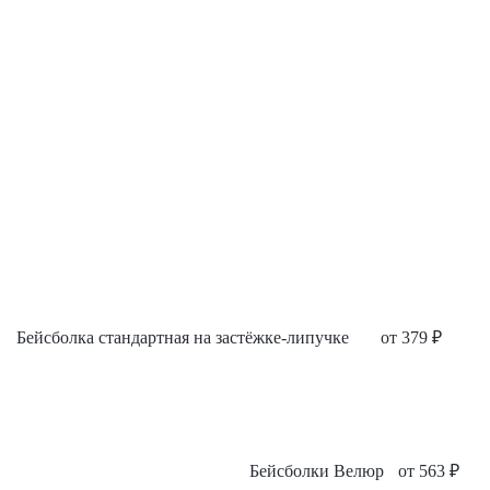
Бейсболка стандартная на застёжке-липучке
от
379
₽
Бейсболки Велюр
от
563
₽