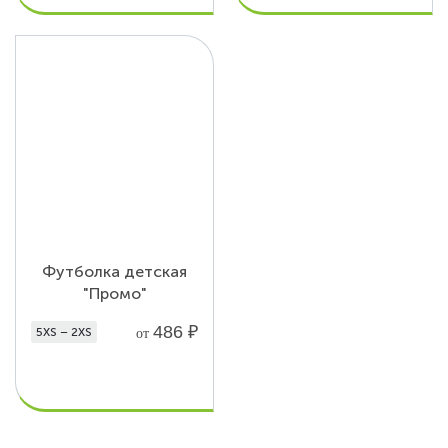
Футболка детская
"Промо"
486
₽
5XS – 2XS
от