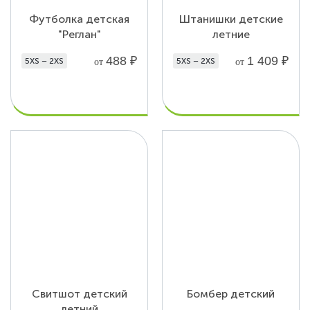
Футболка детская
Штанишки детские
"Реглан"
летние
488
₽
1 409
₽
5XS – 2XS
5XS – 2XS
от
от
Свитшот детский
Бомбер детский
летний