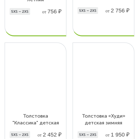
2 756
₽
756
₽
5XS – 2XS
от
5XS – 2XS
от
Толстовка
Толстовка «Худи»
"Классика" детская
детская зимняя
2 452
₽
1 950
₽
5XS – 2XS
5XS – 2XS
от
от