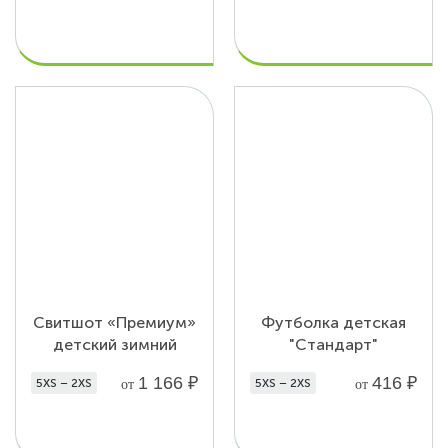
Свитшот «Премиум»
Футболка детская
детский зимний
"Стандарт"
1 166
₽
416
₽
5XS – 2XS
5XS – 2XS
от
от