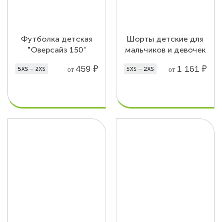
Футболка детская
Шорты детские для
"Оверсайз 150"
мальчиков и девочек
459
₽
1 161
₽
5XS – 2XS
5XS – 2XS
от
от